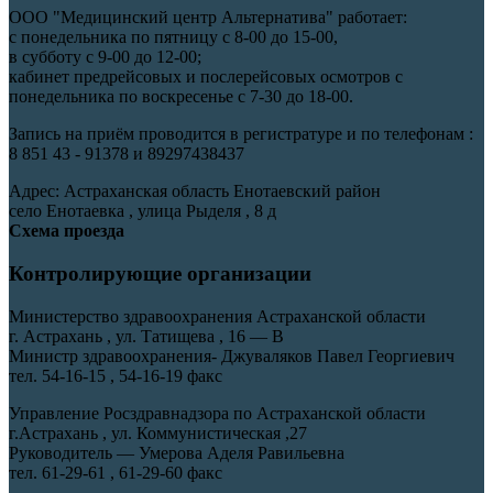
ООО "Медицинский центр Альтернатива" работает:
с понедельника по пятницу с 8-00 до 15-00,
в субботу с 9-00 до 12-00;
кабинет предрейсовых и послерейсовых осмотров с
понедельника по воскресенье с 7-30 до 18-00.
Запись на приём проводится в регистратуре и по телефонам :
8 851 43 - 91378 и 89297438437
Адрес: Астраханская область Енотаевский район
село Енотаевка , улица Рыделя , 8 д
Схема проезда
Контролирующие организации
Министерство здравоохранения Астраханской области
г. Астрахань , ул. Татищева , 16 — В
Министр здравоохранения- Джуваляков Павел Георгиевич
тел. 54-16-15 , 54-16-19 факс
Управление Росздравнадзора по Астраханской области
г.Астрахань , ул. Коммунистическая ,27
Руководитель — Умерова Аделя Равильевна
тел. 61-29-61 , 61-29-60 факс