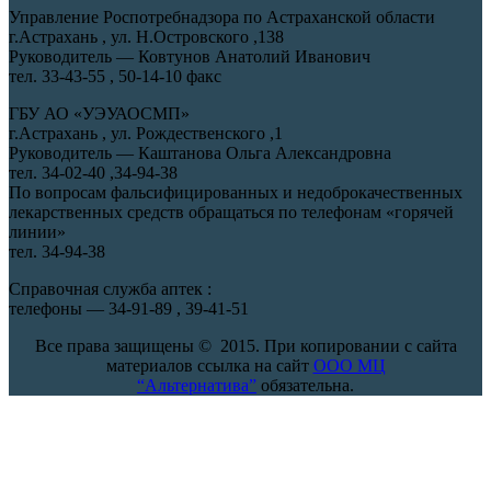
Управление Роспотребнадзора по Астраханской области
г.Астрахань , ул. Н.Островского ,138
Руководитель — Ковтунов Анатолий Иванович
тел. 33-43-55 , 50-14-10 факс
ГБУ АО «УЭУАОСМП»
г.Астрахань , ул. Рождественского ,1
Руководитель — Каштанова Ольга Александровна
тел. 34-02-40 ,34-94-38
По вопросам фальсифицированных и недоброкачественных
лекарственных средств обращаться по телефонам «горячей
линии»
тел. 34-94-38
Справочная служба аптек :
телефоны — 34-91-89 , 39-41-51
Все права защищены © 2015. При копировании с сайта
материалов ссылка на сайт
ООО МЦ
“Альтернатива”
обязательна.