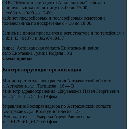
ООО "Медицинский центр Альтернатива" работает:
с понедельника по пятницу с 8-00 до 15-00,
в субботу с 9-00 до 12-00;
кабинет предрейсовых и послерейсовых осмотров с
понедельника по воскресенье с 7-30 до 18-00.
Запись на приём проводится в регистратуре и по телефонам :
8 851 43 - 91378 и 89297438437
Адрес: Астраханская область Енотаевский район
село Енотаевка , улица Рыделя , 8 д
Схема проезда
Контролирующие организации
Министерство здравоохранения Астраханской области
г. Астрахань , ул. Татищева , 16 — В
Министр здравоохранения- Джуваляков Павел Георгиевич
тел. 54-16-15 , 54-16-19 факс
Управление Росздравнадзора по Астраханской области
г.Астрахань , ул. Коммунистическая ,27
Руководитель — Умерова Аделя Равильевна
тел. 61-29-61 , 61-29-60 факс